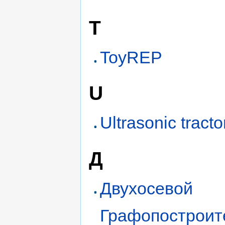
T
ToyREP
U
Ultrasonic tract
Д
Двухосевой
Графопостроит