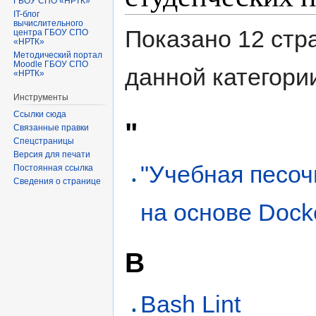
ГБОУ СПО «НРТК»
IT-блог
вычислительного
Показано 12 стр
центра ГБОУ СПО
«НРТК»
Методический портал
Moodle ГБОУ СПО
данной категори
«НРТК»
Инструменты
Ссылки сюда
"
Связанные правки
Спецстраницы
Версия для печати
"Учебная песоч
Постоянная ссылка
Сведения о странице
на основе Dock
B
Bash Lint