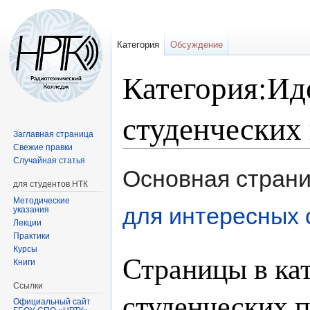
Категория
Обсуждение
Категория:Ид
студенческих
Заглавная страница
Свежие правки
Случайная статья
Перейти
Перейти
Основная страни
к
к
для студентов НТК
навигации
поиску
Методические
для интересных 
указания
Лекции
Практики
Курсы
Страницы в ка
Книги
Ссылки
студенческих 
Официальный сайт