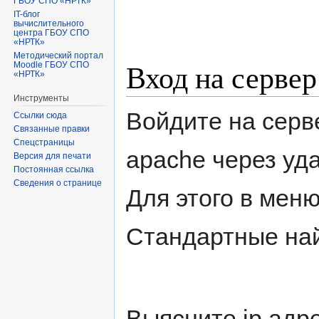
ГБОУ СПО «НРТК»
IT-блог
вычислительного
центра ГБОУ СПО
«НРТК»
Методический портал
Вход на сервер
Moodle ГБОУ СПО
«НРТК»
Инструменты
Войдите на серве
Ссылки сюда
Связанные правки
Спецстраницы
apache через уд
Версия для печати
Постоянная ссылка
Сведения о странице
Для этого в мен
Стандартные най
Выясните ip адре