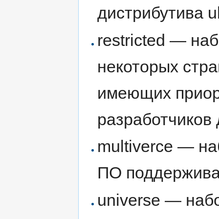
дистрибутива u
restricted — на
некоторых стра
имеющих приор
разработчиков 
multiverce — н
ПО поддержив
universe — наб