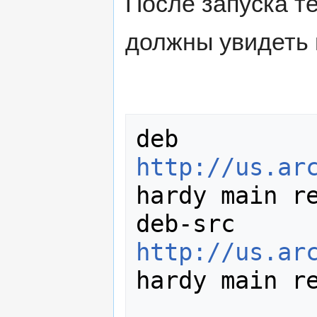
После запуска т
должны увидеть
deb 
http://us.ar
hardy main re
deb-src 
http://us.ar
hardy main re