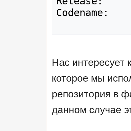
Release:	8.04

Codename:	hardy

Нас интересует 
которое мы испо
репозитория в фай
данном случае эт