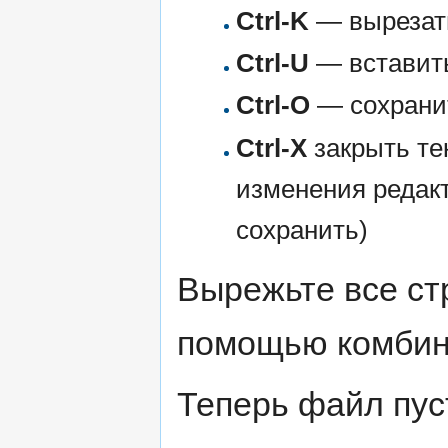
Ctrl-K
— вырезать
Ctrl-U
— вставить
Ctrl-O
— сохрани
Ctrl-X
закрыть те
изменения редакт
сохранить)
Вырежьте все ст
помощью комбина
Теперь файл пу