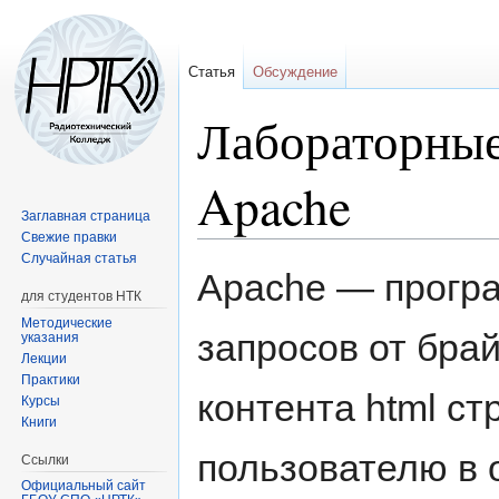
Статья
Обсуждение
Лабораторные
Apache
Заглавная страница
Свежие правки
Случайная статья
Перейти
Перейти
Apache — прогр
к
к
для студентов НТК
навигации
поиску
Методические
запросов от бра
указания
Лекции
Практики
контента html с
Курсы
Книги
пользователю в о
Ссылки
Официальный сайт