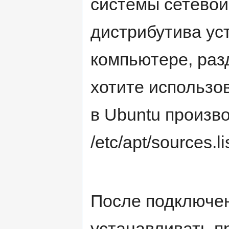
системы сетевой
дистрибутива ус
компьютере, раз
хотите использо
в Ubuntu произв
/etc/apt/sources.lis
После подключен
устанавливать 