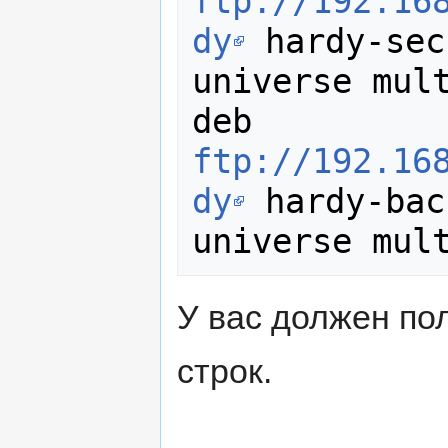
ftp://192.16
dy
 hardy-sec
universe mult
deb 
ftp://192.16
dy
 hardy-bac
У вас должен по
строк.