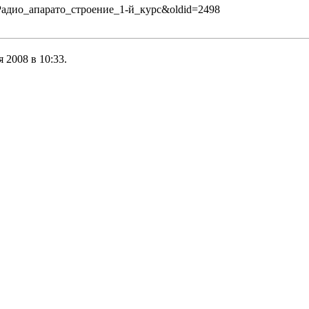
ие:Радио_апарато_строение_1-й_курс&oldid=2498
 2008 в 10:33.