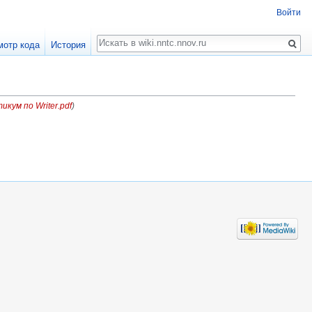
Войти
Поиск
мотр кода
История
икум по Writer.pdf
)