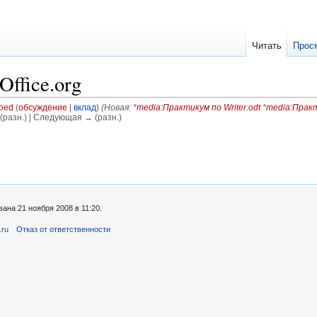
Читать
Прос
ffice.org
oed
(
обсуждение
|
вклад
)
(Новая: *
media:Практикум по Writer.odt
*
media:Практ
(разн.) | Следующая → (разн.)
ана 21 ноября 2008 в 11:20.
.ru
Отказ от ответственности