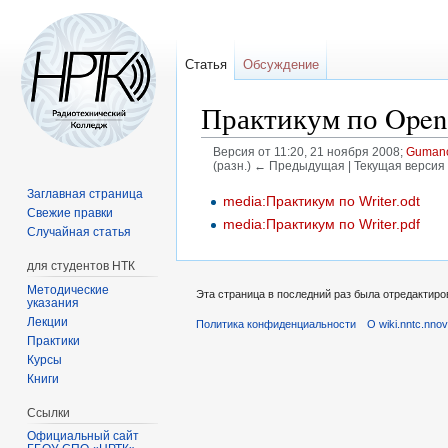
Статья
Обсуждение
Практикум по OpenO
Версия от 11:20, 21 ноября 2008;
Guman
(разн.) ← Предыдущая | Текущая версия 
Заглавная страница
Перейти
Перейти
media:Практикум по Writer.odt
Свежие правки
к
к
media:Практикум по Writer.pdf
Случайная статья
навигации
поиску
для студентов НТК
Методические
Эта страница в последний раз была отредактиров
указания
Лекции
Политика конфиденциальности
О wiki.nntc.nnov
Практики
Курсы
Книги
Ссылки
Официальный сайт