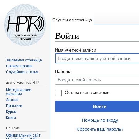
Служебная страница
Войти
Перейти
Перейти
Имя учётной записи
к
к
Заглавная страница
навигации
поиску
Свежие правки
Пароль
Случайная статья
для студентов НТК
Методические
Оставаться в системе
указания
Лекции
Практики
Войти
Курсы
Книги
Помощь по входу
Ссылки
Сбросить ваш пароль?
Официальный сайт