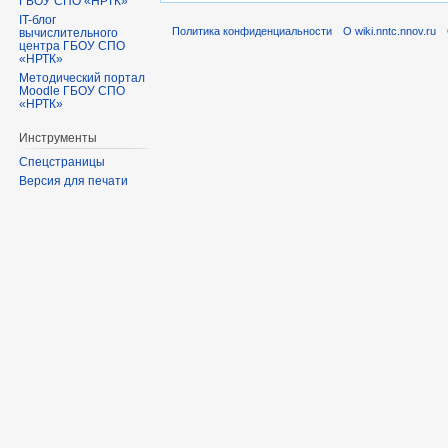
ГБОУ СПО «НРТК»
IT-блог
Политика конфиденциальности
О wiki.nntc.nnov.ru
вычислительного
центра ГБОУ СПО
«НРТК»
Методический портал
Moodle ГБОУ СПО
«НРТК»
Инструменты
Спецстраницы
Версия для печати