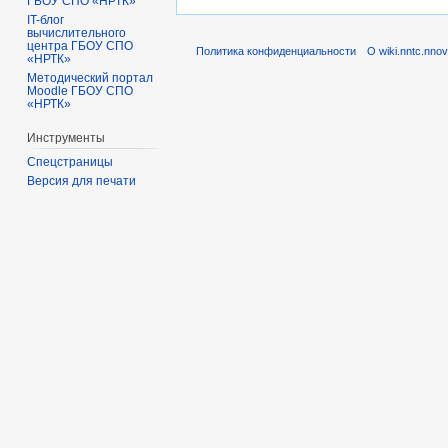
ГБОУ СПО «НРТК»
IT-блог
вычислительного
центра ГБОУ СПО
Политика конфиденциальности
О wiki.nntc.nnov
«НРТК»
Методический портал
Moodle ГБОУ СПО
«НРТК»
Инструменты
Спецстраницы
Версия для печати