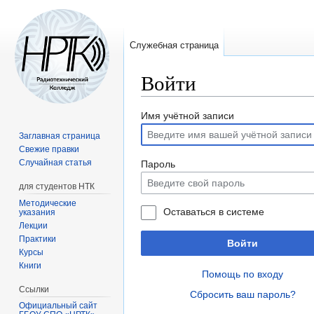
Служебная страница
Войти
Перейти
Перейти
Имя учётной записи
к
к
Заглавная страница
навигации
поиску
Свежие правки
Случайная статья
Пароль
для студентов НТК
Методические
Оставаться в системе
указания
Лекции
Практики
Войти
Курсы
Книги
Помощь по входу
Ссылки
Сбросить ваш пароль?
Официальный сайт