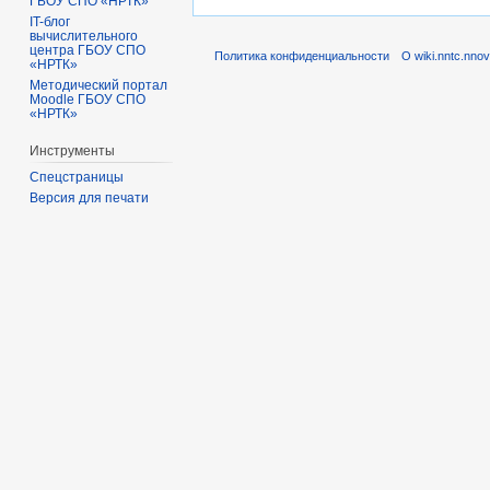
ГБОУ СПО «НРТК»
IT-блог
вычислительного
центра ГБОУ СПО
Политика конфиденциальности
О wiki.nntc.nnov
«НРТК»
Методический портал
Moodle ГБОУ СПО
«НРТК»
Инструменты
Спецстраницы
Версия для печати