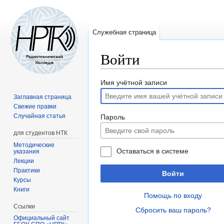
Служебная страница
Войти
Перейти
Перейти
Имя учётной записи
к
к
Заглавная страница
навигации
поиску
Свежие правки
Случайная статья
Пароль
для студентов НТК
Методические
Оставаться в системе
указания
Лекции
Практики
Войти
Курсы
Книги
Помощь по входу
Ссылки
Сбросить ваш пароль?
Официальный сайт