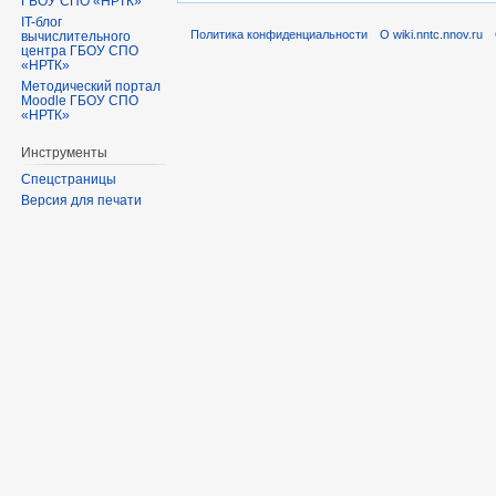
ГБОУ СПО «НРТК»
IT-блог
Политика конфиденциальности
О wiki.nntc.nnov.ru
вычислительного
центра ГБОУ СПО
«НРТК»
Методический портал
Moodle ГБОУ СПО
«НРТК»
Инструменты
Спецстраницы
Версия для печати