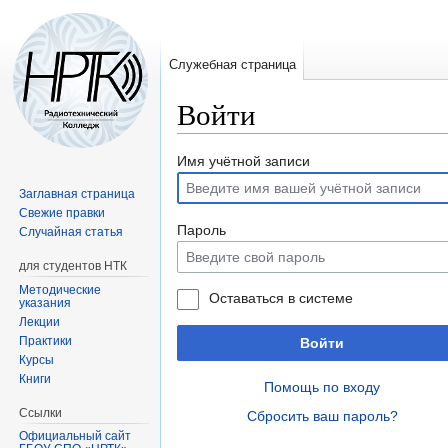
Служебная страница
Войти
Перейти
Перейти
Имя учётной записи
к
к
Заглавная страница
навигации
поиску
Свежие правки
Пароль
Случайная статья
для студентов НТК
Методические
Оставаться в системе
указания
Лекции
Практики
Войти
Курсы
Книги
Помощь по входу
Ссылки
Сбросить ваш пароль?
Официальный сайт