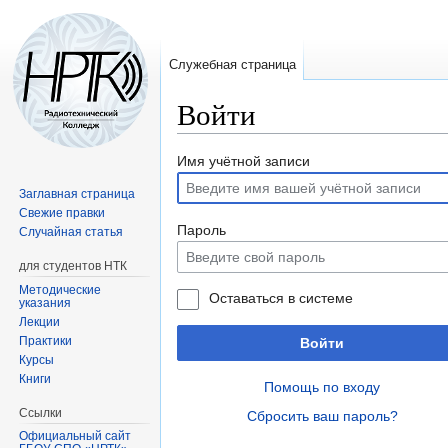
Служебная страница
Войти
Перейти
Перейти
Имя учётной записи
к
к
Заглавная страница
навигации
поиску
Свежие правки
Пароль
Случайная статья
для студентов НТК
Методические
Оставаться в системе
указания
Лекции
Практики
Войти
Курсы
Книги
Помощь по входу
Ссылки
Сбросить ваш пароль?
Официальный сайт