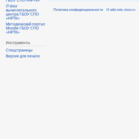
ГБОУ СПО «НРТК»
IT-блог
Политика конфиденциальности
О wiki.nntc.nnov.ru
вычислительного
центра ГБОУ СПО
«НРТК»
Методический портал
Moodle ГБОУ СПО
«НРТК»
Инструменты
Спецстраницы
Версия для печати