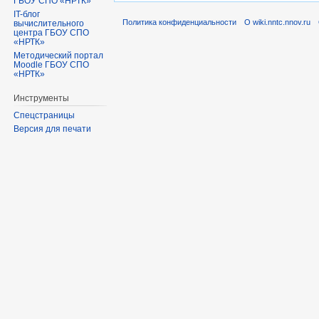
ГБОУ СПО «НРТК»
IT-блог
Политика конфиденциальности
О wiki.nntc.nnov.ru
вычислительного
центра ГБОУ СПО
«НРТК»
Методический портал
Moodle ГБОУ СПО
«НРТК»
Инструменты
Спецстраницы
Версия для печати