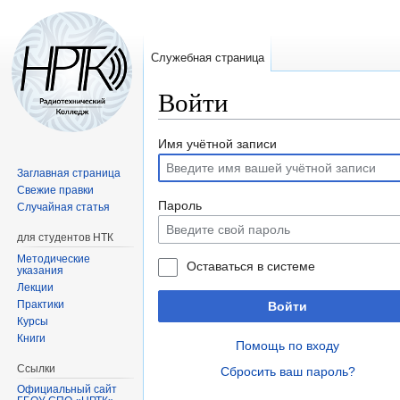
Служебная страница
Войти
Перейти
Перейти
Имя учётной записи
к
к
Заглавная страница
навигации
поиску
Свежие правки
Пароль
Случайная статья
для студентов НТК
Методические
Оставаться в системе
указания
Лекции
Практики
Войти
Курсы
Книги
Помощь по входу
Ссылки
Сбросить ваш пароль?
Официальный сайт