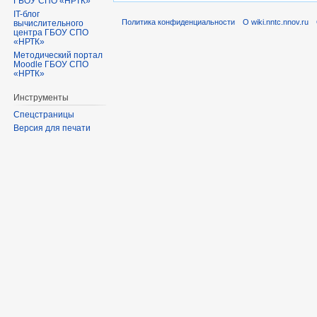
ГБОУ СПО «НРТК»
IT-блог
Политика конфиденциальности
О wiki.nntc.nnov.ru
вычислительного
центра ГБОУ СПО
«НРТК»
Методический портал
Moodle ГБОУ СПО
«НРТК»
Инструменты
Спецстраницы
Версия для печати