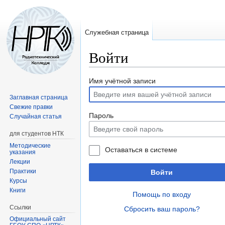
Служебная страница
Войти
Перейти
Перейти
Имя учётной записи
к
к
Заглавная страница
навигации
поиску
Свежие правки
Пароль
Случайная статья
для студентов НТК
Методические
Оставаться в системе
указания
Лекции
Практики
Войти
Курсы
Книги
Помощь по входу
Ссылки
Сбросить ваш пароль?
Официальный сайт