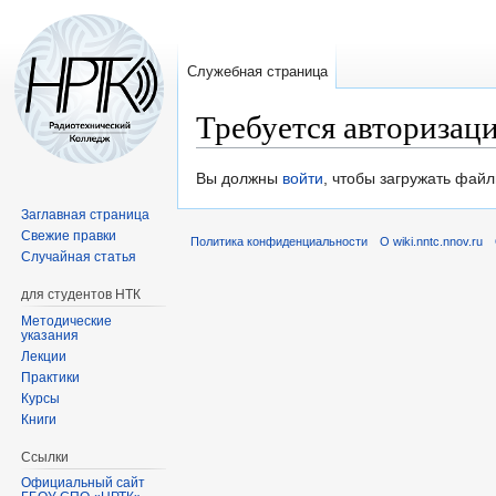
Служебная страница
Требуется авторизац
Перейти
Перейти
Вы должны
войти
, чтобы загружать файл
к
к
Заглавная страница
навигации
поиску
Свежие правки
Политика конфиденциальности
О wiki.nntc.nnov.ru
Случайная статья
для студентов НТК
Методические
указания
Лекции
Практики
Курсы
Книги
Ссылки
Официальный сайт