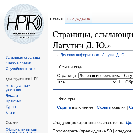
Статья
Обсуждение
Страницы, ссылающие
Лагутин Д. Ю.»
←
Деловая информатика - Лагутин Д. Ю.
Заглавная страница
Свежие правки
Перейти
Перейти
Ссылки сюда
Случайная статья
к
к
Страница:
навигации
поиску
для студентов НТК
Обр
Методические
указания
Лекции
Фильтры
Практики
Курсы
Скрыть
включения |
Скрыть
ссылки |
С
Книги
Следующие страницы ссылаются на
Дел
Ссылки
Официальный сайт
Просмотреть (предыдущие 50 | следующ