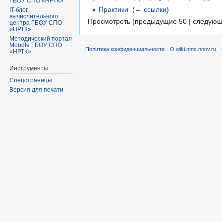
ГБОУ СПО «НРТК»
Практики
‎
(
← ссылки
)
IT-блог
вычислительного
Просмотреть (предыдущие 50 | следующ
центра ГБОУ СПО
«НРТК»
Методический портал
Moodle ГБОУ СПО
Политика конфиденциальности
О wiki.nntc.nnov.ru
«НРТК»
Инструменты
Спецстраницы
Версия для печати