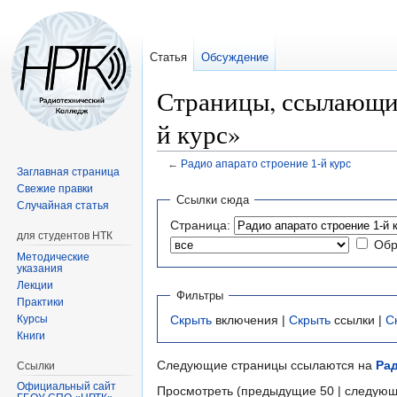
Статья
Обсуждение
Страницы, ссылающие
й курс»
←
Радио апарато строение 1-й курс
Заглавная страница
Свежие правки
Перейти
Перейти
Ссылки сюда
Случайная статья
к
к
Страница:
навигации
поиску
для студентов НТК
Обр
Методические
указания
Лекции
Фильтры
Практики
Курсы
Скрыть
включения |
Скрыть
ссылки |
С
Книги
Следующие страницы ссылаются на
Рад
Ссылки
Официальный сайт
Просмотреть (предыдущие 50 | следующ