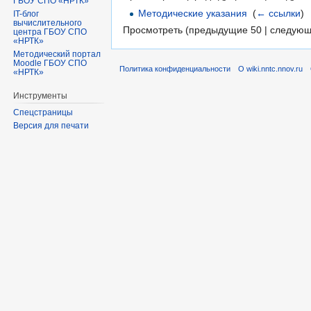
ГБОУ СПО «НРТК»
Методические указания
‎
(
← ссылки
)
IT-блог
вычислительного
Просмотреть (предыдущие 50 | следующ
центра ГБОУ СПО
«НРТК»
Методический портал
Moodle ГБОУ СПО
Политика конфиденциальности
О wiki.nntc.nnov.ru
«НРТК»
Инструменты
Спецстраницы
Версия для печати