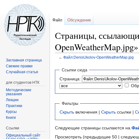
Файл
Обсуждение
Страницы, ссылающие
OpenWeatherMap.jpg»
←
Файл:DenisUkolov-OpenWeatherMap.jpg
Заглавная страница
Свежие правки
Перейти
Перейти
Ссылки сюда
Случайная статья
к
к
Страница:
навигации
поиску
для студентов НТК
Обр
Методические
указания
Лекции
Фильтры
Практики
Курсы
Скрыть
включения |
Скрыть
ссылки |
С
Книги
Следующие страницы ссылаются на
Фа
Ссылки
Официальный сайт
Просмотреть (предыдущие 50 | следующ