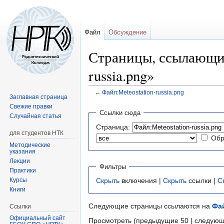
Файл
Обсуждение
Страницы, ссылающие
russia.png»
←
Файл:Meteostation-russia.png
Заглавная страница
Свежие правки
Перейти
Перейти
Ссылки сюда
Случайная статья
к
к
Страница:
навигации
поиску
для студентов НТК
Обр
Методические
указания
Лекции
Фильтры
Практики
Курсы
Скрыть
включения |
Скрыть
ссылки |
С
Книги
Следующие страницы ссылаются на
Фай
Ссылки
Официальный сайт
Просмотреть (предыдущие 50 | следующ