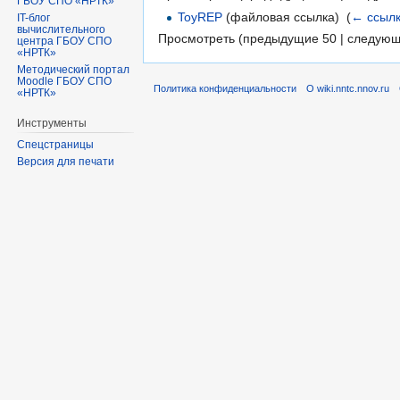
ГБОУ СПО «НРТК»
ToyREP
(файловая ссылка) ‎
(
← ссыл
IT-блог
вычислительного
Просмотреть (предыдущие 50 | следующ
центра ГБОУ СПО
«НРТК»
Методический портал
Moodle ГБОУ СПО
Политика конфиденциальности
О wiki.nntc.nnov.ru
«НРТК»
Инструменты
Спецстраницы
Версия для печати