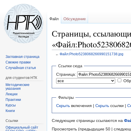
Файл
Обсуждение
Страницы, ссылающи
«Файл:Photo52380682
←
Файл:Photo5238068266990151738.jpg
Заглавная страница
Свежие правки
Перейти
Перейти
Ссылки сюда
Случайная статья
к
к
Страница:
навигации
поиску
для студентов НТК
Обр
Методические
указания
Лекции
Фильтры
Практики
Курсы
Скрыть
включения |
Скрыть
ссылки |
С
Книги
Следующие страницы ссылаются на
Фай
Ссылки
Официальный сайт
Просмотреть (предыдущие 50 | следующ