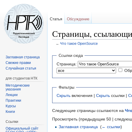
Статья
Обсуждение
Страницы, ссылающие
←
Что такое OpenSource
Перейти
Перейти
Ссылки сюда
Заглавная страница
к
к
Свежие правки
Страница:
навигации
поиску
Случайная статья
Обр
для студентов НТК
Методические
Фильтры
указания
Лекции
Скрыть
включения |
Скрыть
ссылки |
С
Практики
Курсы
Следующие страницы ссылаются на
Что
Книги
Просмотреть (предыдущие 50 | следующ
Ссылки
Заглавная страница
‎
(
← ссылки
)
Официальный сайт