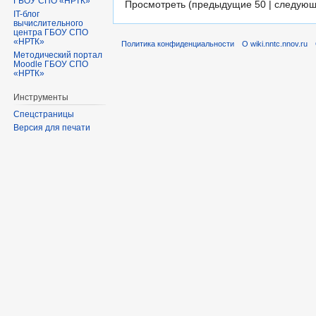
ГБОУ СПО «НРТК»
Просмотреть (предыдущие 50 | следующ
IT-блог
вычислительного
центра ГБОУ СПО
«НРТК»
Политика конфиденциальности
О wiki.nntc.nnov.ru
Методический портал
Moodle ГБОУ СПО
«НРТК»
Инструменты
Спецстраницы
Версия для печати