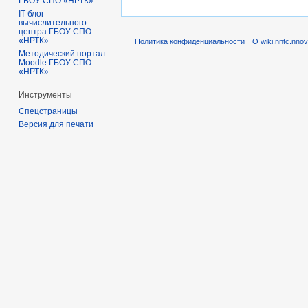
ГБОУ СПО «НРТК»
IT-блог
вычислительного
центра ГБОУ СПО
«НРТК»
Политика конфиденциальности
О wiki.nntc.nnov
Методический портал
Moodle ГБОУ СПО
«НРТК»
Инструменты
Спецстраницы
Версия для печати