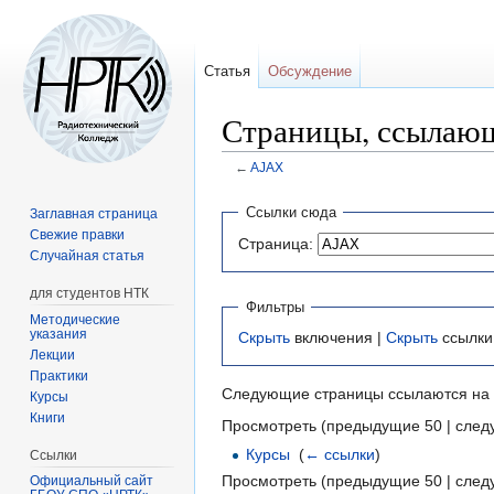
Статья
Обсуждение
Страницы, ссылаю
←
AJAX
Перейти
Перейти
Ссылки сюда
Заглавная страница
к
к
Свежие правки
Страница:
навигации
поиску
Случайная статья
для студентов НТК
Фильтры
Методические
указания
Скрыть
включения |
Скрыть
ссылки
Лекции
Практики
Следующие страницы ссылаются на
Курсы
Книги
Просмотреть (предыдущие 50 | след
Курсы
‎
(
← ссылки
)
Ссылки
Просмотреть (предыдущие 50 | след
Официальный сайт