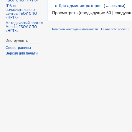
ГБОУ СПО «НРТК»
Для администраторов
‎
(
← ссылки
)
IT-блог
вычислительного
Просмотреть (предыдущие 50 | следующ
центра ГБОУ СПО
«НРТК»
Методический портал
Moodle ГБОУ СПО
Политика конфиденциальности
О wiki.nntc.nnov.ru
«НРТК»
Инструменты
Спецстраницы
Версия для печати