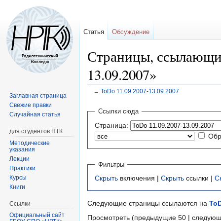
Статья
Обсуждение
Страницы, ссылающие
13.09.2007»
←
ToDo 11.09.2007-13.09.2007
Заглавная страница
Свежие правки
Перейти
Перейти
Ссылки сюда
Случайная статья
к
к
Страница:
навигации
поиску
для студентов НТК
Обр
Методические
указания
Лекции
Фильтры
Практики
Курсы
Скрыть
включения |
Скрыть
ссылки |
С
Книги
Следующие страницы ссылаются на
ToD
Ссылки
Официальный сайт
Просмотреть (предыдущие 50 | следующ