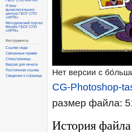
ГБОУ СПО «НРТК»
IT-блог
вычислительного
центра ГБОУ СПО
«НРТК»
Методический портал
Moodle ГБОУ СПО
«НРТК»
Инструменты
Ссылки сюда
Связанные правки
Спецстраницы
Версия для печати
Нет версии с бо́ль
Постоянная ссылка
Сведения о странице
CG-Photoshop-tas
размер файла: 5
История файла