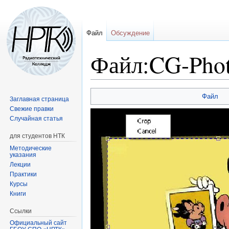
Файл
Обсуждение
Файл:CG-Phot
Перейти
Перейти
Файл
Заглавная страница
к
к
Свежие правки
навигации
поиску
Случайная статья
для студентов НТК
Методические
указания
Лекции
Практики
Курсы
Книги
Ссылки
Официальный сайт