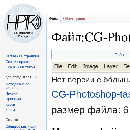
Файл
Обсуждение
Файл:CG-Phot
Перейти
Перейти
Файл
Заглавная страница
к
к
Свежие правки
навигации
поиску
Случайная статья
Нет версии с бо́ль
для студентов НТК
Методические
указания
CG-Photoshop-tas
Лекции
Практики
Курсы
размер файла: 6
Книги
Ссылки
Официальный сайт