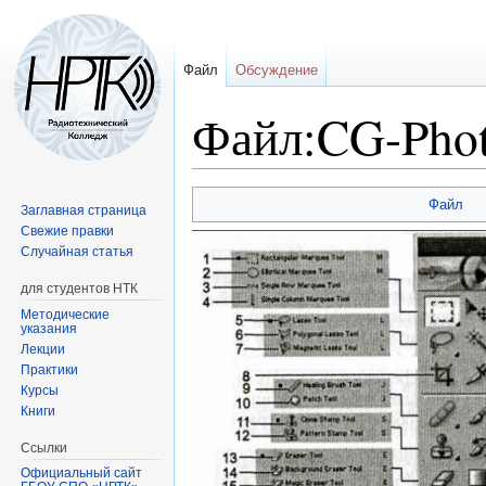
Файл
Обсуждение
Файл:CG-Phot
Перейти
Перейти
Файл
Заглавная страница
к
к
Свежие правки
навигации
поиску
Случайная статья
для студентов НТК
Методические
указания
Лекции
Практики
Курсы
Книги
Ссылки
Официальный сайт