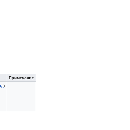
Примечание
ад
)