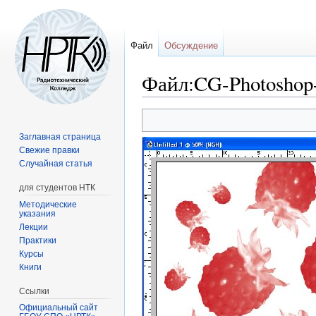
Файл
Обсуждение
Файл:CG-Photoshop-
Перейти
Перейти
к
к
Заглавная страница
навигации
поиску
Свежие правки
Случайная статья
для студентов НТК
Методические
указания
Лекции
Практики
Курсы
Книги
Ссылки
Официальный сайт