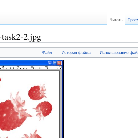
Читать
Прос
task2-2.jpg
Файл
История файла
Использование фай