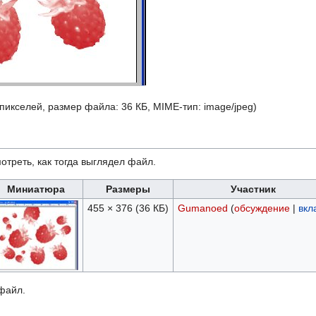
 пикселей, размер файла: 36 КБ, MIME-тип:
image/jpeg
)
отреть, как тогда выглядел файл.
Миниатюра
Размеры
Участник
455 × 376
(36 КБ)
Gumanoed
(
обсуждение
|
вкл
 файл.