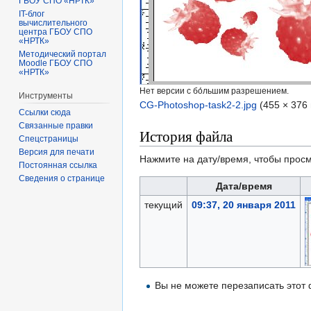
ГБОУ СПО «НРТК»
IT-блог
вычислительного
центра ГБОУ СПО
«НРТК»
Методический портал
Moodle ГБОУ СПО
«НРТК»
Нет версии с бо́льшим разрешением.
Инструменты
CG-Photoshop-task2-2.jpg
‎
(455 × 376
Ссылки сюда
Связанные правки
История файла
Спецстраницы
Версия для печати
Нажмите на дату/время, чтобы просм
Постоянная ссылка
Сведения о странице
Дата/время
текущий
09:37, 20 января 2011
Вы не можете перезаписать этот