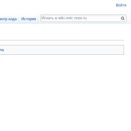
Войти
Поиск
мотр кода
История
ла