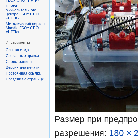
ГБОУ СПО «НРТК»
IT-блог
вычислительного
центра ГБОУ СПО
«НРТК»
Методический портал
Moodle ГБОУ СПО
«НРТК»
Инструменты
Ссылки сюда
Связанные правки
Спецстраницы
Версия для печати
Постоянная ссылка
Сведения о странице
Размер при предпр
разрешения:
180 × 