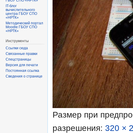
ГБОУ СПО «НРТК»
IT-блог
вычислительного
центра ГБОУ СПО
«НРТК»
Методический портал
Moodle ГБОУ СПО
«НРТК»
Инструменты
Ссылки сюда
Связанные правки
Спецстраницы
Версия для печати
Постоянная ссылка
Сведения о странице
Размер при предпр
разрешения:
320 × 