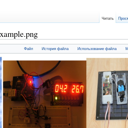
Читать
Прос
example.png
Файл
История файла
Использование файла
М