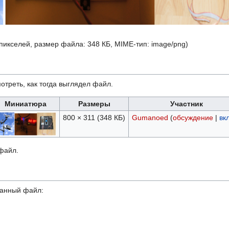
 пикселей, размер файла: 348 КБ, MIME-тип:
image/png
)
отреть, как тогда выглядел файл.
Миниатюра
Размеры
Участник
800 × 311
(348 КБ)
Gumanoed
(
обсуждение
|
вк
 файл.
данный файл: