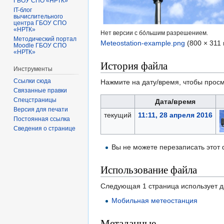
ГБОУ СПО «НРТК»
IT-блог
вычислительного
центра ГБОУ СПО
«НРТК»
Нет версии с бо́льшим разрешением.
Методический портал
Meteostation-example.png
‎
(800 × 311
Moodle ГБОУ СПО
«НРТК»
История файла
Инструменты
Ссылки сюда
Нажмите на дату/время, чтобы просм
Связанные правки
Спецстраницы
Дата/время
Версия для печати
текущий
11:11, 28 апреля 2016
Постоянная ссылка
Сведения о странице
Вы не можете перезаписать этот
Использование файла
Следующая 1 страница использует 
Мобильная метеостанция
Метаданные