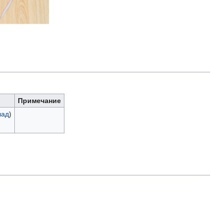
Примечание
лад
)