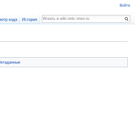
Войти
Поиск
мотр кода
История
етаданные