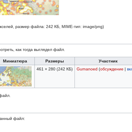
икселей, размер файла: 242 КБ, MIME-тип:
image/png
)
отреть, как тогда выглядел файл.
Миниатюра
Размеры
Участник
461 × 280
(242 КБ)
Gumanoed
(
обсуждение
|
вк
 файл.
данный файл: