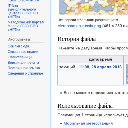
ГБОУ СПО «НРТК»
IT-блог
вычислительного
центра ГБОУ СПО
«НРТК»
Нет версии с бо́льшим разрешением.
Методический портал
Meteostation-russia.png
‎
(461 × 280 п
Moodle ГБОУ СПО
«НРТК»
История файла
Инструменты
Ссылки сюда
Нажмите на дату/время, чтобы просм
Связанные правки
Спецстраницы
Дата/время
Версия для печати
текущий
11:08, 28 апреля 2016
Постоянная ссылка
Сведения о странице
Вы не можете перезаписать этот
Использование файла
Следующая 1 страница использует 
Мобильная метеостанция