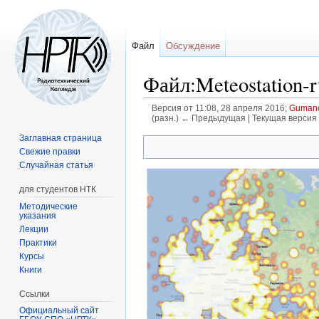
Файл
Обсуждение
Файл:Meteostation-r
Версия от 11:08, 28 апреля 2016;
Guman
(разн.) ← Предыдущая | Текущая версия 
Заглавная страница
Перейти
Перейти
Свежие правки
к
к
Случайная статья
навигации
поиску
для студентов НТК
Методические
указания
Лекции
Практики
Курсы
Книги
Ссылки
Официальный сайт