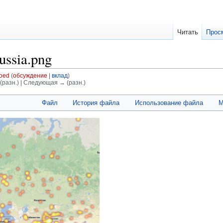
Читать
Прос
ussia.png
oed
(
обсуждение
|
вклад
)
(разн.) | Следующая → (разн.)
Файл
История файла
Использование файла
М