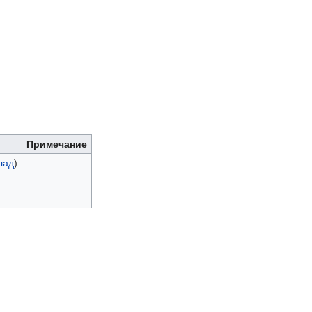
Примечание
лад
)