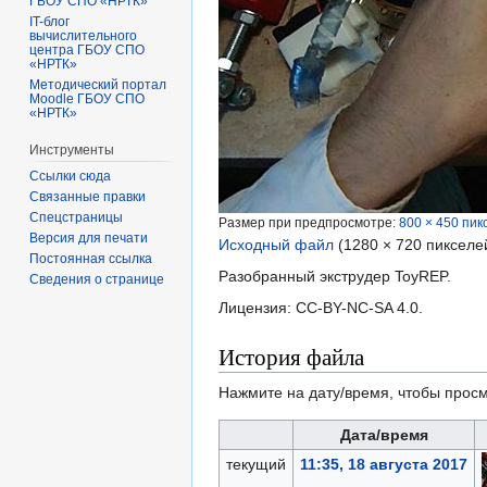
ГБОУ СПО «НРТК»
IT-блог
вычислительного
центра ГБОУ СПО
«НРТК»
Методический портал
Moodle ГБОУ СПО
«НРТК»
Инструменты
Ссылки сюда
Связанные правки
Спецстраницы
Размер при предпросмотре:
800 × 450 пик
Версия для печати
Исходный файл
‎
(1280 × 720 пикселе
Постоянная ссылка
Разобранный экструдер ToyREP.
Сведения о странице
Лицензия: CC-BY-NC-SA 4.0.
История файла
Нажмите на дату/время, чтобы просм
Дата/время
текущий
11:35, 18 августа 2017