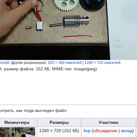
селей
.
Другие разрешения:
320 × 180 пикселей
|
1280 × 720 пикселей
.
й, размер файла: 152 КБ, MIME-тип:
image/jpeg
)
отреть, как тогда выглядел файл.
Миниатюра
Размеры
Участник
1280 × 720
(152 КБ)
Avp
(
обсуждение
|
вклад
)