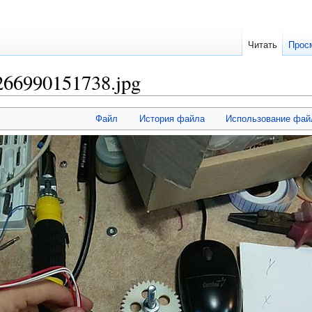
Читать
Прос
66990151738.jpg
Файл
История файла
Использование фай