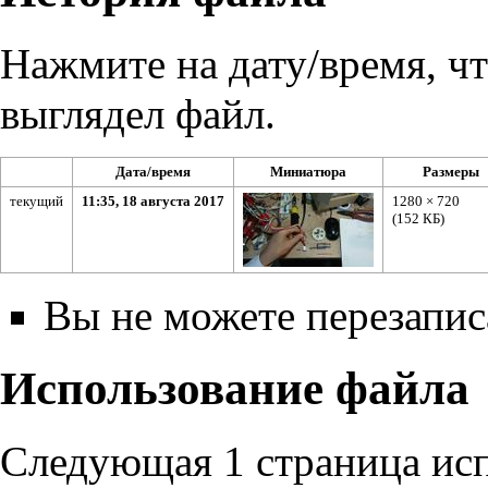
Нажмите на дату/время, чт
выглядел файл.
Дата/время
Миниатюра
Размеры
текущий
11:35, 18 августа 2017
1280 × 720
(152 КБ)
Вы не можете перезаписа
Использование файла
Следующая 1 страница исп