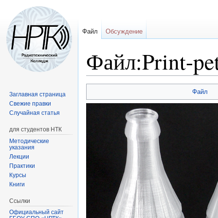
Файл
Обсуждение
Файл:Print-pe
Перейти
Перейти
Файл
Заглавная страница
к
к
Свежие правки
навигации
поиску
Случайная статья
для студентов НТК
Методические
указания
Лекции
Практики
Курсы
Книги
Ссылки
Официальный сайт