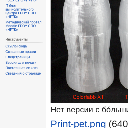
ГБОУ СПО «НРТК»
IT-блог
вычислительного
центра ГБОУ СПО
«НРТК»
Методический портал
Moodle ГБОУ СПО
«НРТК»
Инструменты
Ссылки сюда
Связанные правки
Спецстраницы
Версия для печати
Постоянная ссылка
Сведения о странице
Нет версии с бо́ль
Print-pet.png
‎
(640