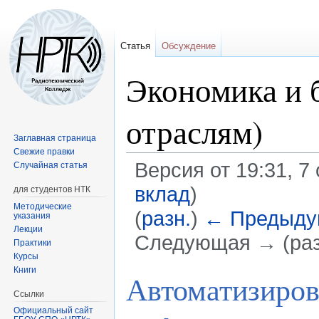
Статья
Обсуждение
Экономика и б
отраслям)
Заглавная страница
Свежие правки
Версия от 19:31, 7
Случайная статья
вклад
)
для студентов НТК
Методические
(
разн.
)
← Предыду
указания
Лекции
Следующая → (раз
Практики
Курсы
Книги
Перейти
Перейти
Автоматизиров
к
к
Ссылки
навигации
поиску
Официальный сайт