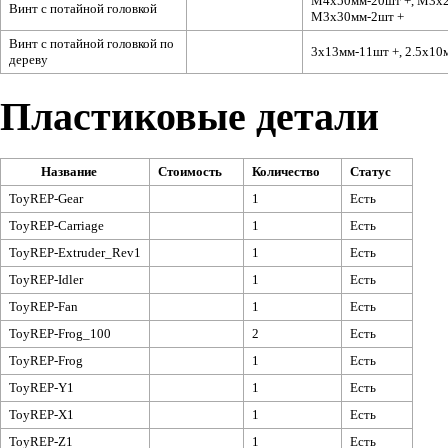
М4х50мм-20шт +, М3х2
Винт с потайной головкой
М3х30мм-2шт +
Винт с потайной головкой по
3х13мм-11шт +, 2.5х10
дереву
Пластиковые детали
Название
Стоимость
Количество
Статус
ToyREP-Gear
1
Есть
ToyREP-Carriage
1
Есть
ToyREP-Extruder_Rev1
1
Есть
ToyREP-Idler
1
Есть
ToyREP-Fan
1
Есть
ToyREP-Frog_100
2
Есть
ToyREP-Frog
1
Есть
ToyREP-Y1
1
Есть
ToyREP-X1
1
Есть
ToyREP-Z1
1
Есть