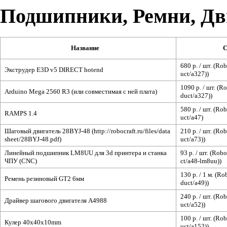
Подшипники, Ремни, Дв
Название
С
680 р. / шт. (
Rob
Экструдер E3D v5 DIRECT hotend
)
1090 р. / шт. (
Ro
Arduino Mega 2560 R3 (или совместимая с ней плата)
)
580 р. / шт. (
Rob
RAMPS 1.4
Шаговый двигатель 28BYJ-48
210 р. / шт. (
Rob
)
Линейный подшипник LM8UU для 3d принтера и станка
93 р. / шт. (
Robo
ЧПУ (CNC)
)
130 р. / 1 м. (
Ro
Ремень резиновый GT2 6мм
)
240 р. / шт. (
Rob
Драйвер шагового двигателя A4988
)
100 р. / шт. (
Rob
Кулер 40x40x10mm
)