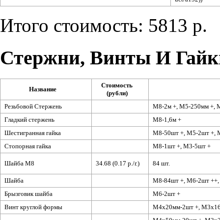
Итого стоимость: 5813 р.
Стержни, Винты И Гайк
Стоимость
Название
(рубли)
Резьбовой Стержень
М8-2м +, М5-250мм +, 
Гладкий стержень
М8-1,6м +
Шестигранная гайка
М8-50шт +, М5-2шт +, 
Стопорная гайка
М8-1шт +, М3-5шт +
Шайба М8
34.68 (0.17 р./г.)
84 шт.
Шайба
М8-84шт +, М6-2шт ++,
Брызговик шайба
М6-2шт +
Винт круглой формы
М4х20мм-2шт +, М3х16