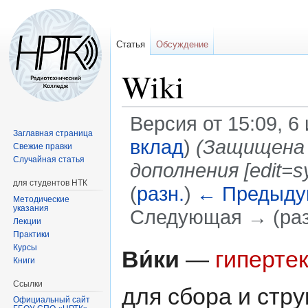
Статья
Обсуждение
Wiki
Версия от 15:09, 6
Заглавная страница
вклад
)
(Защищена 
Свежие правки
Случайная статья
дополнения [edit=
для студентов НТК
(
разн.
)
← Предыду
Методические
указания
Следующая → (раз
Лекции
Практики
Перейти
Перейти
Курсы
Ви́ки
—
гиперте
Книги
к
к
навигации
поиску
Ссылки
для сбора и стр
Официальный сайт