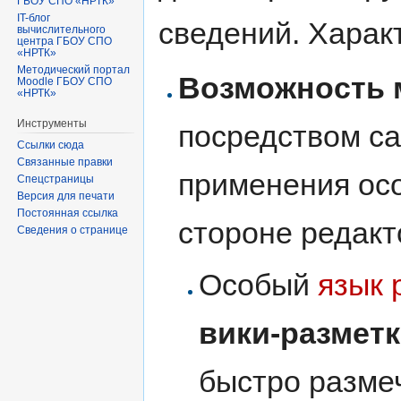
ГБОУ СПО «НРТК»
IT-блог
сведений. Харак
вычислительного
центра ГБОУ СПО
«НРТК»
Методический портал
Возможность м
Moodle ГБОУ СПО
«НРТК»
Инструменты
посредством са
Ссылки сюда
Связанные правки
применения ос
Спецстраницы
Версия для печати
Постоянная ссылка
стороне редакт
Сведения о странице
Особый
язык 
вики-разметк
быстро размеч