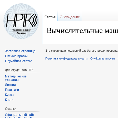
Статья
Обсуждение
Вычислительные маш
Перейти
Перейти
к
к
Эта страница в последний раз была отредактирована 
Заглавная страница
навигации
поиску
Свежие правки
Политика конфиденциальности
О wiki.nntc.nnov.ru
Случайная статья
для студентов НТК
Методические
указания
Лекции
Практики
Курсы
Книги
Ссылки
Официальный сайт