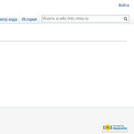
Войти
Поиск
мотр кода
История