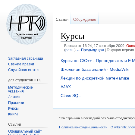
Статья
Обсуждение
Курсы
Версия от 16:24, 17 сентября 2009;
Gum
(
разн.
)
← Предыдущая
| Текущая версия 
Заглавная страница
Перейти
Перейти
Курсы по C/C++ - Преподаватели Е.М.
Свежие правки
к
к
Школьная база знаний - MediaWiki
Случайная статья
навигации
поиску
Лекции по дискретной математике
для студентов НТК
AJAX
Методические
указания
Class SQL
Лекции
Практики
Курсы
Книги
Эта страница в последний раз была отредактиров
Ссылки
Политика конфиденциальности
О wiki.nntc.nnov
Официальный сайт