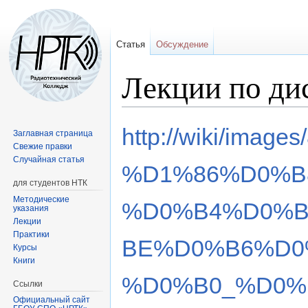
Статья
Обсуждение
Лекции по ди
Перейти
Перейти
http://wiki/im
Заглавная страница
к
к
Свежие правки
навигации
поиску
Случайная статья
%D1%86%D0%B
для студентов НТК
Методические
%D0%B4%D0%
указания
Лекции
Практики
BE%D0%B6%D0
Курсы
Книги
%D0%B0_%D0%
Ссылки
Официальный сайт