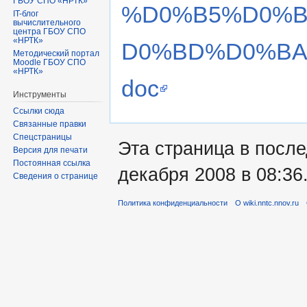
ГБОУ СПО «НРТК»
%D0%B5%D0%B
IT-блог
вычислительного
центра ГБОУ СПО
«НРТК»
D0%BD%D0%BA
Методический портал
Moodle ГБОУ СПО
«НРТК»
doc
Инструменты
Ссылки сюда
Связанные правки
Спецстраницы
Эта страница в посл
Версия для печати
Постоянная ссылка
декабря 2008 в 08:36
Сведения о странице
Политика конфиденциальности
О wiki.nntc.nnov.ru