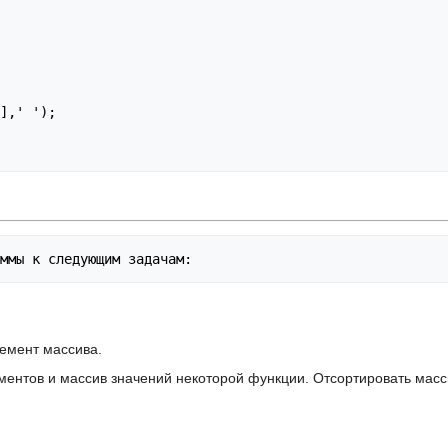
],' ');

лемент массива.
ументов и массив значений некоторой функции. Отсортировать мас