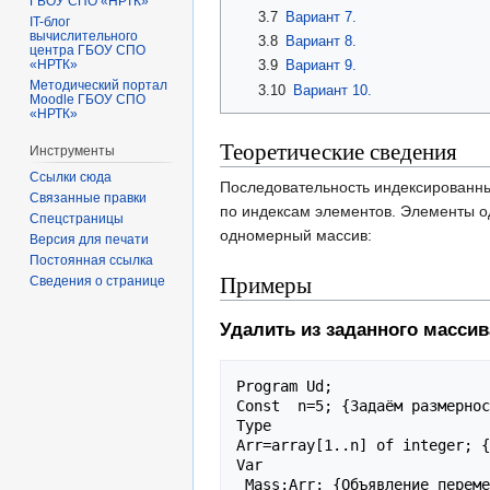
ГБОУ СПО «НРТК»
3.7
Вариант 7.
IT-блог
вычислительного
3.8
Вариант 8.
центра ГБОУ СПО
3.9
Вариант 9.
«НРТК»
Методический портал
3.10
Вариант 10.
Moodle ГБОУ СПО
«НРТК»
Теоретические сведения
Инструменты
Ссылки сюда
Последовательность индексированны
Связанные правки
по индексам элементов. Элементы о
Спецстраницы
одномерный массив:
Версия для печати
Постоянная ссылка
Примеры
Сведения о странице
Удалить из заданного масси
Program Ud;

Const  n=5; {Задаём размернос
Type

Arr=array[1..n] of integer; {
Var

 Mass:Arr; {Объявление переменной типа массив}
