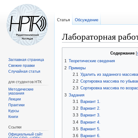
Статья
Обсуждение
Лабораторная рабо
Перейти
Перейти
Содержание
к
к
Заглавная страница
1
Теоретические сведения
навигации
поиску
Свежие правки
2
Примеры
Случайная статья
2.1
Удалить из заданного массив
2.2
Сортировка массива по убыва
для студентов НТК
2.3
Сортировка массива по возра
Методические
указания
3
Задания
Лекции
3.1
Вариант 1.
Практики
3.2
Вариант 2.
Курсы
3.3
Вариант 3.
Книги
3.4
Вариант 4.
Ссылки
3.5
Вариант 5.
Официальный сайт
3.6
Вариант 6.