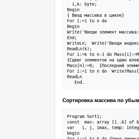
  i,k: byte;

Begin

{ Ввод массива в цикле}

For i:=1 to n do

Begin

Write('Введи элемент массива:
End;

WriteLn;  Write('Введи индекс
ReadLn(k);

For i:=k to n-1 do Mass[i]:=M
{Сдвиг элементов на один влев
Mass[n]:=0;  {Последний элеме
For i:=1 to n do  Write(Mass[
ReadLn

Сортировка массива по убы
Program Sort1;

const  mas: array [1..6] of b
var   i, j, imax, temp: integ
begin

for i:=1 to 6 do {Цикл перест