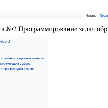
Читать
Прос
та №2 Программирование задач об
а элемент с заданным номером.
нию методом выбора.
станию методом обмена.