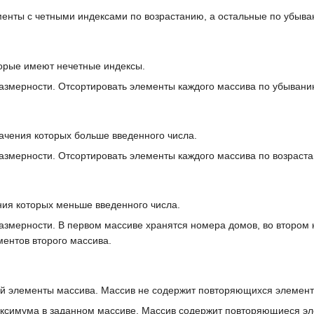
менты с четными индексами по возрастанию, а остальные по убыва
торые имеют нечетные индексы.
азмерности. Отсортировать элементы каждого массива по убыванию
начения которых больше введенного числа.
азмерности. Отсортировать элементы каждого массива по возраста
ния которых меньше введенного числа.
азмерности. В первом массиве хранятся номера домов, во втором
ентов второго массива.
й элементы массива. Массив не содержит повторяющихся элемент
аксимума в заданном массиве. Массив содержит повторяющиеся э