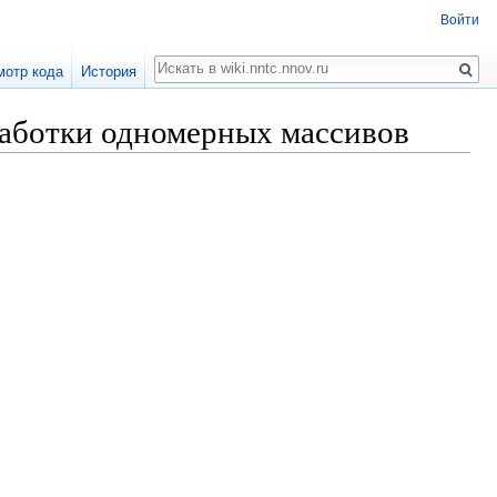
Войти
Поиск
мотр кода
История
работки одномерных массивов