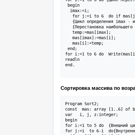
 begin

  imax:=i;

   for j:=i to 6  do if mas[j]>mass[imax] then imax:=j;

   {Цикл определения imax - индекса  наибольшего элемента массива}

   {Перестановка наибольшего элемента и первого среди неупорядоченных}

   temp:=mas[imax];

   mas[imax]:=mas[i];

   mas[i]:=temp;

 end;

for i:=1 to 6 do  Write(mas[i
readln

end.

Сортировка массива по возр
Program Sort2;

const  mas: array [1..6] of b
var   i, j, z:integer;

begin

for i:=1 to 5 do  {Внешний ци
for j:=i  to 6-i  do{Внутренн