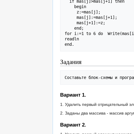
  if mas[j]>mas[j+1] then

    begin

     z:=mas[j];

     mas[j]:=mas[j+1];

     mas[j+1]:=z;

    end;

for i:=1 to 6 do  Write(mas[i
readln

Задания
Вариант 1.
1. Удалить первый отрицательный э
2. Заданы два массива - массив арг
Вариант 2.