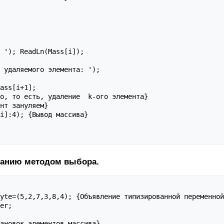
 '); ReadLn(Mass[i]);

 удаляемого элемента: ');

ass[i+1];

о, то есть, удаление  k-ого элемента}

нт зануляем}

i]:4); {Вывод массива}

ванию методом выбора.
yte=(5,2,7,3,8,4); {Объявление типизированной переменной
er;

ановок элементов массива}
