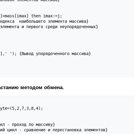
],' '); {Вывод упорядоченного массива}

астанию методом обмена.
yte=(5,2,7,3,8,4);

кл - проход по массиву}

ий цикл - сравнение и перестановка элементов}
