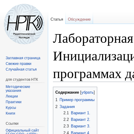
Статья
Обсуждение
Лабораторная
Инициализаци
Заглавная страница
Свежие правки
программах д
Случайная статья
для студентов НТК
Методические
Перейти
Перейти
указания
Содержание
к
к
Лекции
1
Пример программы
Практики
навигации
поиску
2
Задания
Курсы
2.1
Вариант 1.
Книги
2.2
Вариант 2.
Ссылки
2.3
Вариант 3.
Официальный сайт
2.4
Вариант 4.