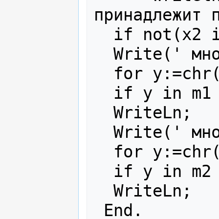
принадлежит п
  if not(x2 in m1) then m1:=m1+[x2];

  Write(' множество первое: ');

  for y:=chr(0) to chr(255) do

  if y in m1 then Write(y,', ');

  WriteLn;

  Write(' множество второе: ');

  for y:=chr(0) to chr(255) do

  if y in m2 then Write(y,', ');

  WriteLn;
