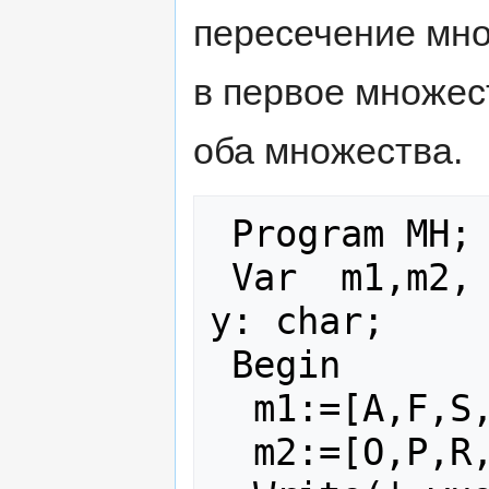
пересечение мно
в первое множест
оба множества.
 Program MH;

 Var  m1,m2, pm: set of char;  x1,x2, 
y: char;

 Begin

  m1:=[A,F,S,P];

  m2:=[O,P,R,S,T] ;
