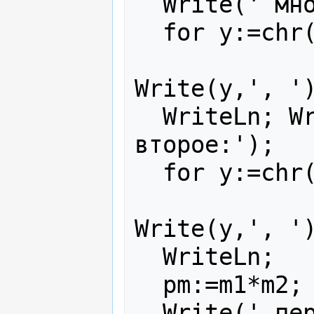
  Write(' множество первое: ');

  for y:=chr(0) to chr(255) do

                      
Write(y,', ')
  WriteLn; Write(' множество 
второе:');

  for y:=chr(0) to chr(255) do

                      
Write(y,', ')
  WriteLn;

  pm:=m1*m2;

  Write(' пересечение множеств: ');
