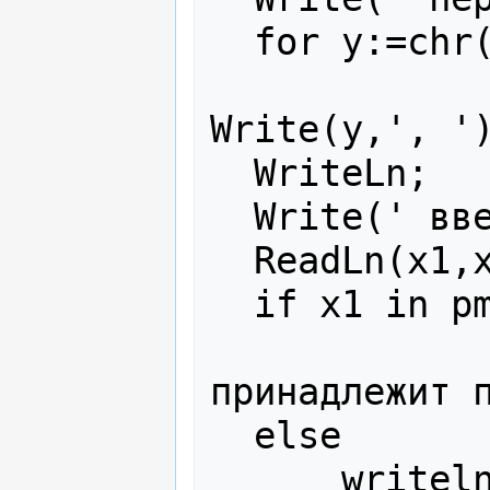
  for y:=chr(0) to chr(255) do

                      
Write(y,', ')
  WriteLn;

  Write(' введите два символа: ');

  ReadLn(x1,x2) ;

  if x1 in pm then

              writeln(' первый сим
принадлежит п
  else

      writeln(' первый символ не 