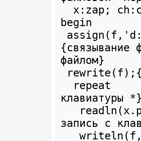
  x:zap; ch:char;

begin

 assign(f,'d:\prim1.dat'); 
{связывание ф
файлом}

 rewrite(f);{открыть файл для записи}

  repeat       {пока не введена с 
клавиатуры *}
   readln(x.p1, x.p2);   {вводим 
запись с клав
   writeln(f,x.p1, x.p2); {и пишем в 