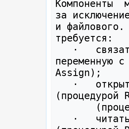
Компоненты  м
за исключение
и файлового. 
требуется:

   ·   связать объявленную файловую 
переменную с 
Assign);

   ·   открыть файл для чтения 
(процедурой R
       (процедурой ReWrite);

   ·   читать данные из файла 