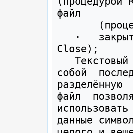
(процедурой R
файл

       (процедурой Write);

   ·   закрыть файл (процедурой 
Close);

   Текстовый   файл  представляет  
собой  послед
разделённую  
файл  позволя
использовать

данные символ
целого и веще