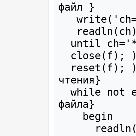
файл }

   write('ch=');

   readln(ch);

  until ch='*';

  close(f); );{закрыть  файл}

  reset(f); );{открыть файл для 
чтения}

  while not eof(f) do);{пока не конец  
файла}

    begin

      readln(f,x.p1, x.p2);   {читаем 