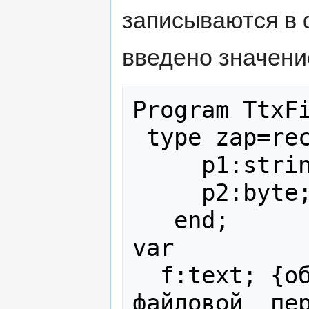
записываются в ф
введено значение
Program TtxFi
 type zap=record

     p1:string[5];

     р2:byte;

   end;

var

  f:text; {объявление текстовой 
файловой  пер