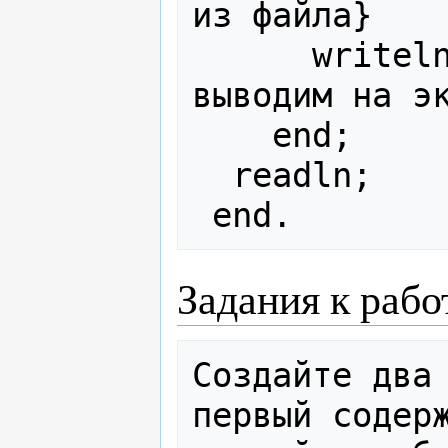
из файла}

      writeln(x.p1, x.p2);     { 
выводим на эк
    end;

  readln;

Задания к рабо
Создайте два 
первый содерж