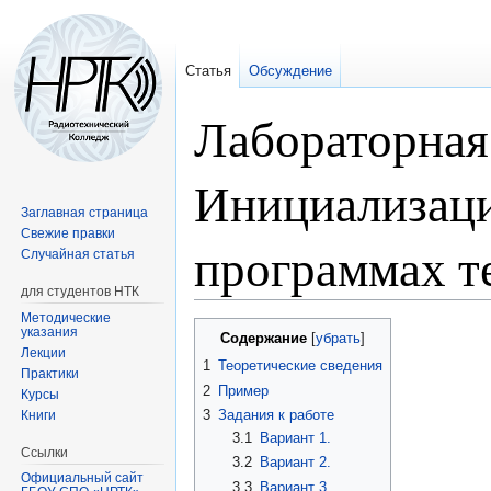
Статья
Обсуждение
Лабораторная
Инициализаци
Заглавная страница
Свежие правки
программах т
Случайная статья
для студентов НТК
Методические
Перейти
Перейти
указания
Содержание
к
к
Лекции
1
Теоретические сведения
Практики
навигации
поиску
2
Пример
Курсы
3
Задания к работе
Книги
3.1
Вариант 1.
Ссылки
3.2
Вариант 2.
Официальный сайт
3.3
Вариант 3.