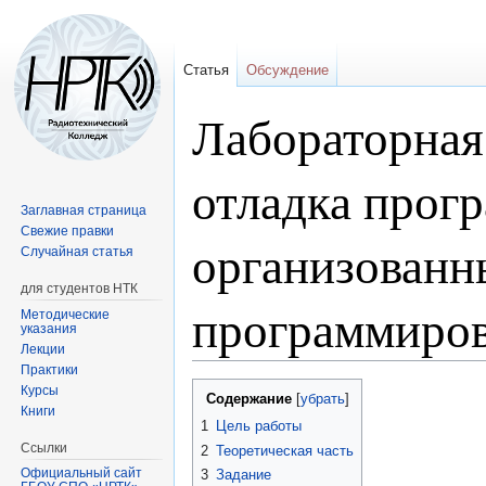
Статья
Обсуждение
Лабораторная
отладка прог
Заглавная страница
Свежие правки
организованн
Случайная статья
для студентов НТК
программиро
Методические
указания
Лекции
Практики
Перейти
Перейти
Курсы
Содержание
Книги
к
к
1
Цель работы
навигации
поиску
Ссылки
2
Теоретическая часть
Официальный сайт
3
Задание