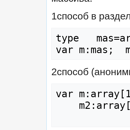
1способ в раздел
type   mas=ar
2способ (аноним
var m:array[1
    m2:array[byte] of [1..100];
