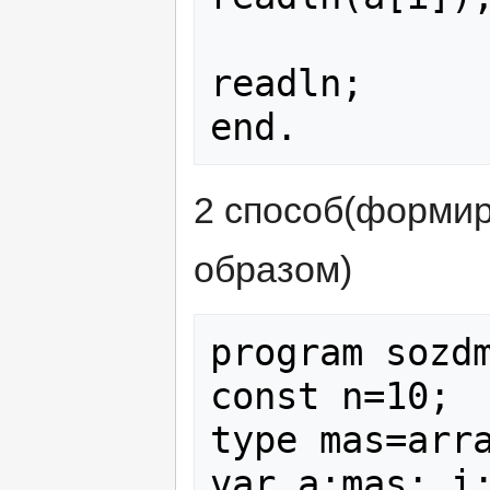
                
readln;

2 способ(форми
образом)
program sozdm
const n=10;

type mas=arra
var a:mas; i: