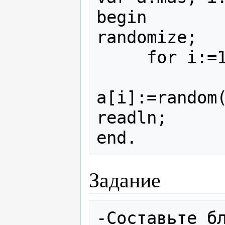
begin 

randomize;

     for i:=1 to n do 

a[i]:=random(
readln;

Задание
-Составьте бл