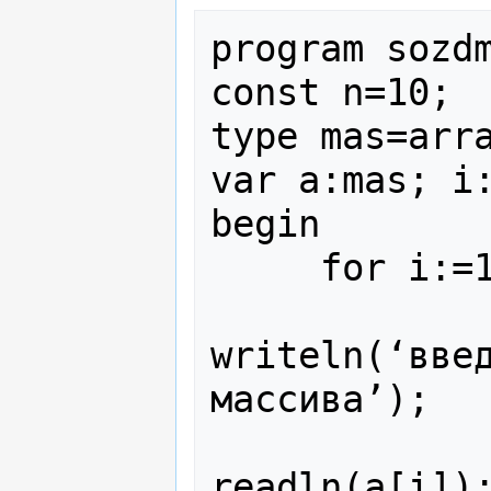
program sozdm
const n=10;

type mas=arra
var a:mas; i:
begin 

     for i:=1 to n do 

                
writeln(‘введ
массива’);

readln(a[i]);