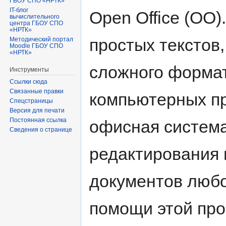
ГБОУ СПО «НРТК»
IT-блог
Open Office (ОО)
вычислительного
центра ГБОУ СПО
«НРТК»
простых текстов
Методический портал
Moodle ГБОУ СПО
«НРТК»
сложного формат
Инструменты
Ссылки сюда
Связанные правки
компьютерных пр
Спецстраницы
Версия для печати
Постоянная ссылка
офисная система
Сведения о странице
редактирования 
документов любо
помощи этой про