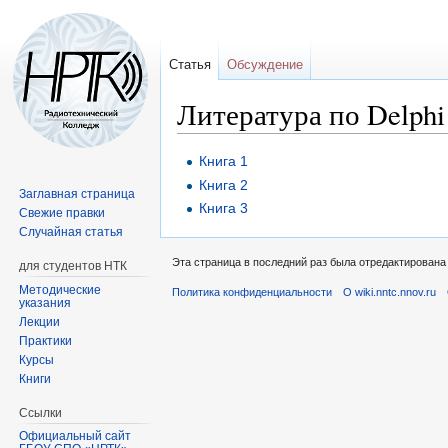
Статья
Обсуждение
Литература по Delphi
Перейти
Перейти
Книга 1
к
к
Книга 2
Заглавная страница
навигации
поиску
Книга 3
Свежие правки
Случайная статья
Эта страница в последний раз была отредактирована 1
для студентов НТК
Методические
Политика конфиденциальности
О wiki.nntc.nnov.ru
указания
Лекции
Практики
Курсы
Книги
Ссылки
Официальный сайт