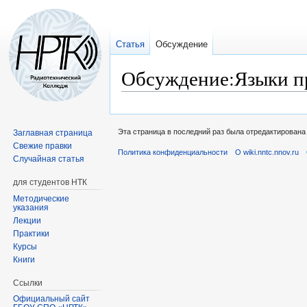
Статья
Обсуждение
Обсуждение:Языки п
Перейти
Перейти
к
к
Эта страница в последний раз была отредактирована 
Заглавная страница
навигации
поиску
Свежие правки
Политика конфиденциальности
О wiki.nntc.nnov.ru
Случайная статья
для студентов НТК
Методические
указания
Лекции
Практики
Курсы
Книги
Ссылки
Официальный сайт