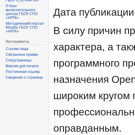
ГБОУ СПО «НРТК»
IT-блог
Дата публикации:
вычислительного
центра ГБОУ СПО
«НРТК»
Методический портал
В силу причин п
Moodle ГБОУ СПО
«НРТК»
Инструменты
характера, а так
Ссылки сюда
Связанные правки
программного п
Спецстраницы
Версия для печати
Постоянная ссылка
назначения OpenO
Сведения о странице
широким кругом 
профессиональны
оправданным.