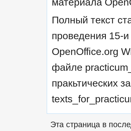
материала OpenOf
Полный текст ст
проведения 15-и
OpenOffice.org W
файле practicum_
пракьтических з
texts_for_practic
Эта страница в после