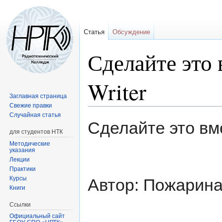
Статья
Обсуждение
Сделайте это 
Writer
Заглавная страница
Свежие правки
Случайная статья
Перейти
Перейти
Сделайте это вме
к
к
для студентов НТК
навигации
поиску
Методические
указания
Лекции
Практики
Курсы
Автор: Пожарина
Книги
Ссылки
Официальный сайт