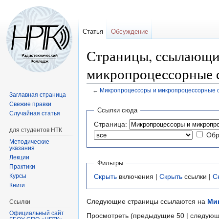
Статья
Обсуждение
Страницы, ссылающи
микропроцессорные 
←
Микропроцессоры и микропроцессорные 
Заглавная страница
Свежие правки
Перейти
Перейти
Ссылки сюда
Случайная статья
к
к
Страница:
навигации
поиску
для студентов НТК
Обр
Методические
указания
Лекции
Фильтры
Практики
Курсы
Скрыть
включения |
Скрыть
ссылки |
С
Книги
Следующие страницы ссылаются на
Ми
Ссылки
Официальный сайт
Просмотреть (предыдущие 50 | следующ