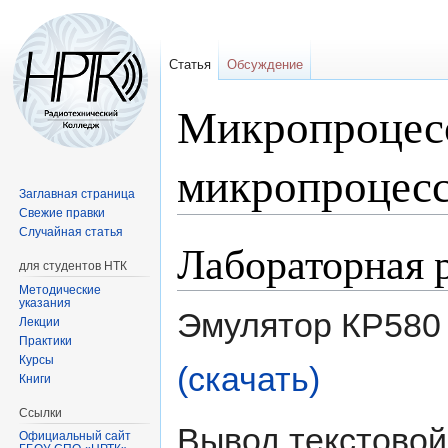
Статья
Обсуждение
Микропроцес
микропроцес
Заглавная страница
Свежие правки
Случайная статья
Лабораторная 
Перейти
Перейти
для студентов НТК
к
к
навигации
поиску
Методические
указания
Эмулятор КР580 
Лекции
Практики
Курсы
(скачать)
Книги
Ссылки
Вывод текстово
Официальный сайт