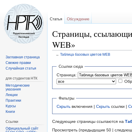
Статья
Обсуждение
Страницы, ссылающие
WEB»
←
Таблица базовых цветов WEB
Заглавная страница
Свежие правки
Перейти
Перейти
Ссылки сюда
Случайная статья
к
к
Страница:
навигации
поиску
для студентов НТК
Обр
Методические
указания
Лекции
Фильтры
Практики
Курсы
Скрыть
включения |
Скрыть
ссылки |
С
Книги
Следующие страницы ссылаются на
Та
Ссылки
Официальный сайт
Просмотреть (предыдущие 50 | следующ