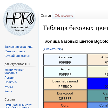
Статья
Обсуждение
Таблица базовых цв
Перейти
Перейти
Таблица базовых цветов BgColo
к
к
Заглавная страница
(
Скачать zip
)
навигации
поиску
Свежие правки
Случайная статья
Aliceblue
Anti
F0F8FF
F
для студентов НТК
Azure
Методические
указания
F0FFFF
F
Лекции
Blanchedalmond
Практики
FFEBCD
0
Курсы
Книги
Burlywood
Ca
DEB887
5
Ссылки
Coral
Cornf
Официальный сайт