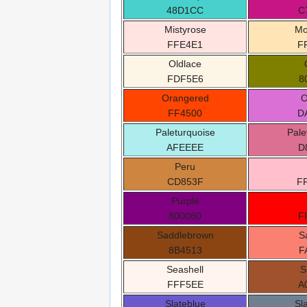
48D1CC
C
Mistyrose
Mo
FFE4E1
F
Oldlace
FDF5E6
8
Orangered
O
FF4500
D
Paleturquoise
Pale
AFEEEE
D
Peru
CD853F
F
Purple
800080
F
Saddlebrown
S
8B4513
F
Seashell
S
FFF5EE
A
Slateblue
Sl