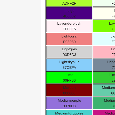
ADFF2F
F
Indigo
4B0082
F
Lavenderblush
La
FFF0F5
7
Lightcoral
Li
F08080
E
Lightgrey
Li
D3D3D3
F
Lightskyblue
Light
87CEFA
7
Lime
Li
00FF00
3
Maroon
Medium
800000
6
Mediumpurple
Mediu
9370D8
3
Mediumturquoise
Mediu