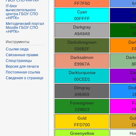
ГБОУ СПО «НРТК»
FF7F50
6
IT-блог
вычислительного
Cyan
Da
центра ГБОУ СПО
«НРТК»
00FFFF
0
Методический портал
Darkgray
Da
Moodle ГБОУ СПО
«НРТК»
A9A9A9
0
Darkolivegreen
Dar
Инструменты
556B2F
F
Ссылки сюда
Связанные правки
Darksalmon
Dark
Спецстраницы
E9967A
8
Версия для печати
Darkturquoise
Dar
Постоянная ссылка
Сведения о странице
00CED1
9
Dimgray
Dod
696969
1
Forestgreen
F
228B22
F
Gold
Go
FFD700
D
Greenyellow
Ho