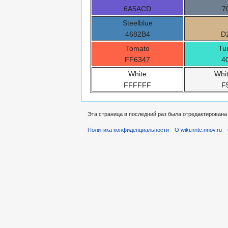
6A5ACD
7
Steelblue
4682B4
D
Tomato
Tu
FF6347
4
White
Whi
FFFFFF
F
Эта страница в последний раз была отредактирована 
Политика конфиденциальности
О wiki.nntc.nnov.ru