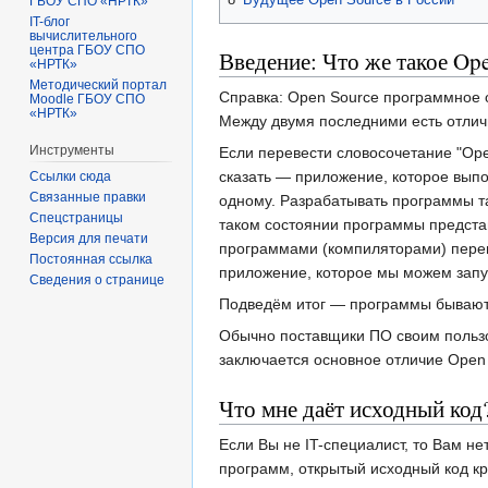
ГБОУ СПО «НРТК»
IT-блог
вычислительного
центра ГБОУ СПО
Введение: Что же такое Op
«НРТК»
Методический портал
Справка: Open Source программное 
Moodle ГБОУ СПО
«НРТК»
Между двумя последними есть отличи
Инструменты
Если перевести словосочетание "Ope
сказать — приложение, которое вып
Ссылки сюда
Связанные правки
одному. Разрабатывать программы т
Спецстраницы
таком состоянии программы предста
Версия для печати
программами (компиляторами) перево
Постоянная ссылка
приложение, которое мы можем запус
Сведения о странице
Подведём итог — программы бывают 
Обычно поставщики ПО своим пользов
заключается основное отличие Open
Что мне даёт исходный код
Если Вы не IT-специалист, то Вам н
программ, открытый исходный код кр