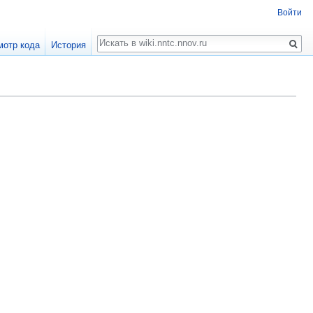
Войти
Поиск
мотр кода
История