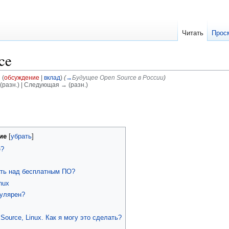
Читать
Прос
ce
d
(
обсуждение
|
вклад
)
(
→
Будущее Open Source в России
)
(разн.) | Следующая → (разн.)
ие
e?
ать над бесплатным ПО?
nux
пулярен?
ource, Linux. Как я могу это сделать?