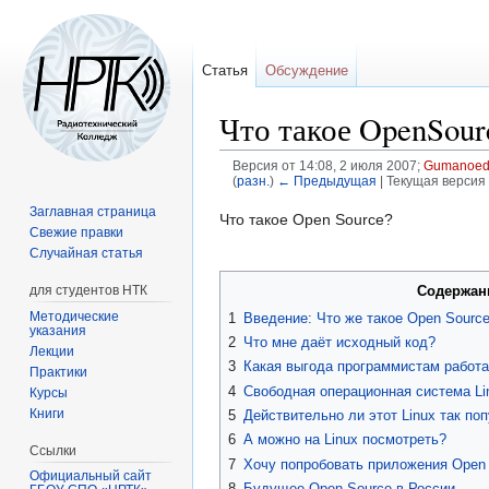
Статья
Обсуждение
Что такое OpenSour
Версия от 14:08, 2 июля 2007;
Gumanoe
(
разн.
)
← Предыдущая
| Текущая версия 
Заглавная страница
Перейти
Перейти
Что такое Open Source?
Свежие правки
к
к
Случайная статья
навигации
поиску
Содержан
для студентов НТК
Методические
1
Введение: Что же такое Open Sourc
указания
2
Что мне даёт исходный код?
Лекции
3
Какая выгода программистам работ
Практики
4
Свободная операционная система Li
Курсы
Книги
5
Действительно ли этот Linux так по
6
А можно на Linux посмотреть?
Ссылки
7
Хочу попробовать приложения Open S
Официальный сайт
8
Будущее Open Source в России