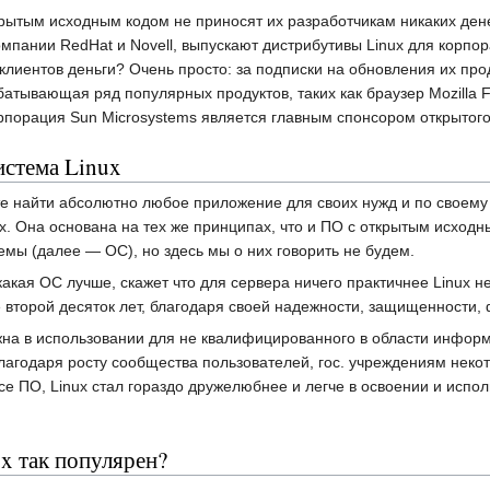
ткрытым исходным кодом не приносят их разработчикам никаких де
пании RedHat и Novell, выпускают дистрибутивы Linux для корпор
 клиентов деньги? Очень просто: за подписки на обновления их прод
тывающая ряд популярных продуктов, таких как браузер Mozilla Fir
орация Sun Microsystems является главным спонсором открытого о
истема Linux
 найти абсолютно любое приложение для своих нужд и по своему в
x. Она основана на тех же принципах, что и ПО с открытым исход
мы (далее — ОС), но здесь мы о них говорить не будем.
какая ОС лучше, скажет что для сервера ничего практичнее Linux н
е второй десяток лет, благодаря своей надежности, защищенности,
жна в использовании для не квалифицированного в области инфор
благодаря росту сообщества пользователей, гос. учреждениям нек
ce ПО, Linux стал гораздо дружелюбнее и легче в освоении и испо
ux так популярен?