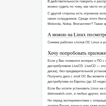
В действительности говорить о распр
можно судить по тому, как часто он 
С другой стороны есть огромное кол
своих сотрудников. Среди этого бесч
Motorola, Nokia. Впечатляет? Такие
А можно на Linux посмотр
Снимки рабочих столов ОС Linux и 
Хочу попробовать приложен
Если у Вас появился интерес к ПО с
дистрибутивом LiveCD. LiveCD — эт
диска), без предварительной устано
Получить диск с этой ОС Вы можете 
дистрибутива из Европы (до 10 недель
Если Вы хотите установить Linux на 
distrowatch.com, и любых других, ко
Но перед экспериментами с операци
потере Ваших данных или даже порч