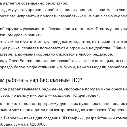
а является совершенно бесплатной.
аждому узнать принципы работы приложения, что значительно увелич
ожет его исправить и прислать разработчикам. А они в свою очере
 обнаружить уязвимости в безопасности программ. Поэтому, попул
ступном уровне защиты.
тывается с учетом международных стандартов, в отличии от комме
ции рынка, создавая пользователям огромные неудобства. Общие с
узере, а документ корректно откроется в любом редакторе.
коду Open Source приложения разрабатываются с помощью, так на
ораздо более эффективными и гибкими, нежели модели разработки
ам работать над бесплатным ПО?
орое разрабатывается ради денег, свободное программное обеспе
 свои, но цель у них одна — создание ПО для людей.
, что кто-то делает программу для своих нужд, после чего, она ок
ьным и уже не находится под контролем одного человека. У проект
. Blender — пакет для создания 3D графики, разработанный компа
обрана сумма в €100000.