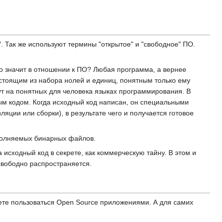
Так же используют термины "открытое" и "свободное" ПО.
это значит в отношении к ПО? Любая программа, а вернее
тоящим из набора нолей и единиц, понятным только ему
т на понятных для человека языках программирования. В
м кодом. Когда исходный код написан, он специальными
ции или сборки), в результате чего и получается готовое
сполняемых бинарных файлов.
исходный код в секрете, как коммерческую тайну. В этом и
свободно распространяется.
жете пользоваться Open Source приложениями. А для самих