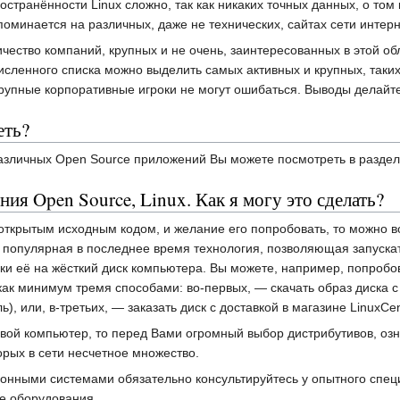
остранённости Linux сложно, так как никаких точных данных, о том
упоминается на различных, даже не технических, сайтах сети интерн
ичество компаний, крупных и не очень, заинтересованных в этой о
исленного списка можно выделить самых активных и крупных, таких к
 крупные корпоративные игроки не могут ошибаться. Выводы делайт
еть?
различных Open Source приложений Вы можете посмотреть в разде
ия Open Source, Linux. Как я могу это сделать?
 открытым исходным кодом, и желание его попробовать, то можно 
о популярная в последнее время технология, позволяющая запуск
вки её на жёсткий диск компьютера. Вы можете, например, попроб
как минимум тремя способами: во-первых, — скачать образ диска с 
), или, в-третьих, — заказать диск с доставкой в магазине LinuxCen
свой компьютер, то перед Вами огромный выбор дистрибутивов, озна
торых в сети несчетное множество.
онными системами обязательно консультируйтесь у опытного специ
е оборудования.