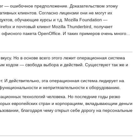
нег — ошибочное предположение. Доказательством этому
ативных клиентов. Согласно лицензии они не могут их
уктов, обучающие курсы и т.д. Mozilla Foundation —
efox и почтовый клиент Mozilla Thunderbird, получает
фисного пакета OpenOffice. И таких примеров очень много...
кусу. Но в основе всего этого лежит операционная система
ным кодом — свобода выбора и действий. Существуют так же и
ет. И действительно, эта операционная система лидирует на
 функциональности и непритязательности к оборудованию.
мационных технологий человека. Но последние годы резко
оторых европейских стран и корпорациям, вкладывающим деньги
льзовании, благодаря чему открыл себе дорогу на персональные