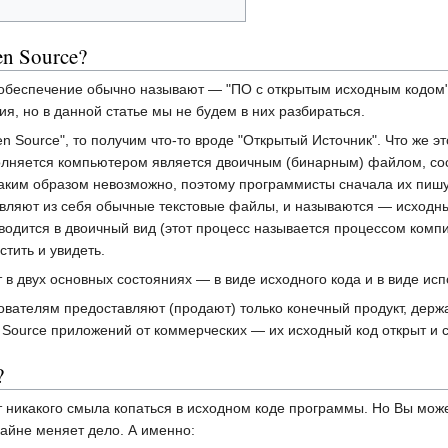
en Source?
обеспечение обычно называют — "ПО с открытым исходным кодом". 
я, но в данной статье мы не будем в них разбираться.
n Source", то получим что-то вроде "Открытый Источник". Что же 
олняется компьютером является двоичным (бинарным) файлом, сос
аким образом невозможно, поэтому программисты сначала их пишу
вляют из себя обычные текстовые файлы, и называются — исходны
дится в двоичный вид (этот процесс называется процессом компиля
тить и увидеть.
в двух основных состояниях — в виде исходного кода и в виде и
ателям предоставляют (продают) только конечный продукт, держа 
 Source приложений от коммерческих — их исходный код открыт и 
?
ет никакого смыла копаться в исходном коде программы. Но Вы мо
айне меняет дело. А именно: