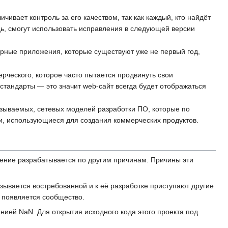
ивает контроль за его качеством, так как каждый, кто найдёт
дь, смогут использовать исправления в следующей версии
ярные приложения, которые существуют уже не первый год,
рческого, которое часто пытается продвинуть свои
тандарты — это значит web-сайт всегда будет отображаться
зываемых, сетевых моделей разработки ПО, которые по
, использующиеся для создания коммерческих продуктов.
чение разрабатывается по другим причинам. Причины эти
азывается востребованной и к её разработке приступают другие
а появляется сообщество.
нией NaN. Для открытия исходного кода этого проекта под